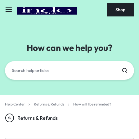
Shop
How can we help you?
Help Center
Returns & Refunds
How will I be refunded?
Returns & Refunds